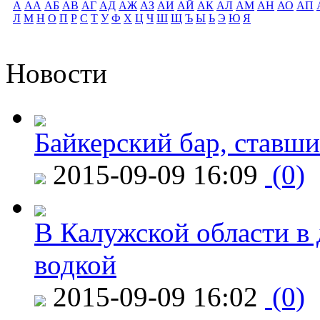
А
АА
АБ
АВ
АГ
АД
АЖ
АЗ
АИ
АЙ
АК
АЛ
АМ
АН
АО
АП
Л
М
Н
О
П
Р
С
Т
У
Ф
Х
Ц
Ч
Ш
Щ
Ъ
Ы
Ь
Э
Ю
Я
Новости
Байкерский бар, ставши
2015-09-09 16:09
(0)
В Калужской области в 
водкой
2015-09-09 16:02
(0)