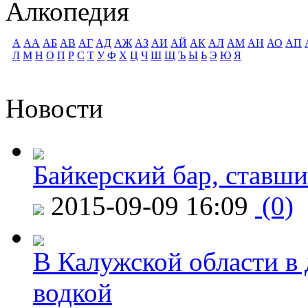
Алкопедия
А
АА
АБ
АВ
АГ
АД
АЖ
АЗ
АИ
АЙ
АК
АЛ
АМ
АН
АО
АП
Л
М
Н
О
П
Р
С
Т
У
Ф
Х
Ц
Ч
Ш
Щ
Ъ
Ы
Ь
Э
Ю
Я
Новости
Байкерский бар, ставши
2015-09-09 16:09
(0)
В Калужской области в 
водкой