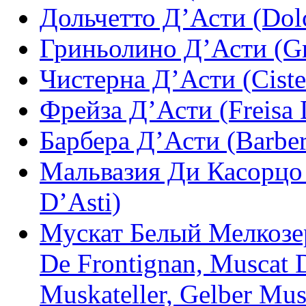
Дольчетто Д’Асти (Dolc
Гриньолино Д’Асти (Gr
Чистерна Д’Асти (Ciste
Фрейза Д’Асти (Freisa 
Барбера Д’Асти (Barber
Мальвазия Ди Касорцо 
D’Asti)
Мускат Белый Мелкозер
De Frontignan, Muscat D
Muskateller, Gelber Mus