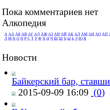
Пока комментариев нет
Алкопедия
А
АА
АБ
АВ
АГ
АД
АЖ
АЗ
АИ
АЙ
АК
АЛ
АМ
АН
АО
АП
Л
М
Н
О
П
Р
С
Т
У
Ф
Х
Ц
Ч
Ш
Щ
Ъ
Ы
Ь
Э
Ю
Я
Новости
Байкерский бар, ставши
2015-09-09 16:09
(0)