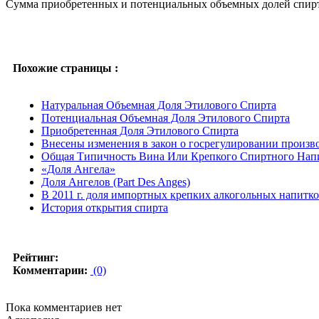
Сумма приобретенных и потенциальных объемных долей спирта
Похожие страницы :
Натуральная Объемная Доля Этилового Спирта
Потенциальная Объемная Доля Этилового Спирта
Приобретенная Доля Этилового Спирта
Внесены изменения в закон о госрегулировании произв
Общая Типичность Вина Или Крепкого Спиртного Нап
«Доля Ангела»
Доля Ангелов (Part Des Anges)
В 2011 г. доля импортных крепких алкогольных напитк
История открытия спирта
Рейтинг:
Комментарии:
(0)
Пока комментариев нет