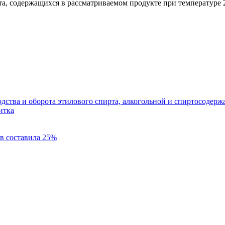
, содержащихся в рассматриваемом продукте при температуре 
одства и оборота этилового спирта, алкогольной и спиртосодер
итка
ов составила 25%