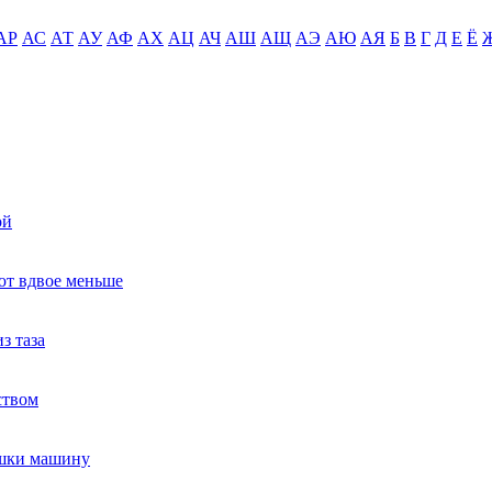
АР
АС
АТ
АУ
АФ
АХ
АЦ
АЧ
АШ
АЩ
АЭ
АЮ
АЯ
Б
В
Г
Д
Е
Ё
ой
ют вдвое меньше
з таза
ством
ушки машину