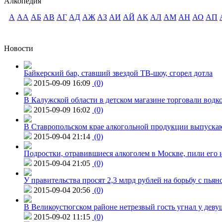
Алкопедия
А
АА
АБ
АВ
АГ
АД
АЖ
АЗ
АИ
АЙ
АК
АЛ
АМ
АН
АО
АП
Новости
Байкерский бар, ставший звездой ТВ-шоу, сгорел дотла
2015-09-09 16:09
(0)
В Калужской области в детском магазине торговали водк
2015-09-09 16:02
(0)
В Ставропольском крае алкогольной продукции выпуска
2015-09-04 21:14
(0)
Подростки, отравившиеся алкоголем в Москве, пили его и
2015-09-04 21:05
(0)
У правительства просят 2,3 млрд рублей на борьбу с пьян
2015-09-04 20:56
(0)
В Великоустюгском районе нетрезвый гость угнал у дев
2015-09-02 11:15
(0)