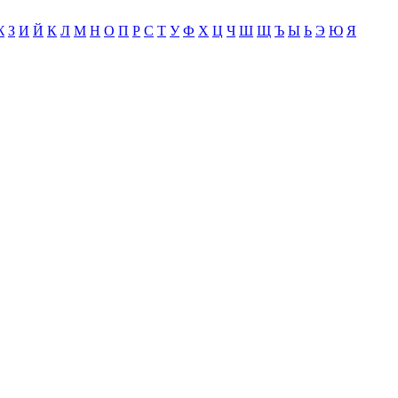
Ж
З
И
Й
К
Л
М
Н
О
П
Р
С
Т
У
Ф
Х
Ц
Ч
Ш
Щ
Ъ
Ы
Ь
Э
Ю
Я