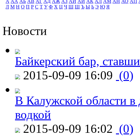
А
АА
АБ
АВ
АГ
АД
АЖ
АЗ
АИ
АЙ
АК
АЛ
АМ
АН
АО
АП
Л
М
Н
О
П
Р
С
Т
У
Ф
Х
Ц
Ч
Ш
Щ
Ъ
Ы
Ь
Э
Ю
Я
Новости
Байкерский бар, ставши
2015-09-09 16:09
(0)
В Калужской области в 
водкой
2015-09-09 16:02
(0)