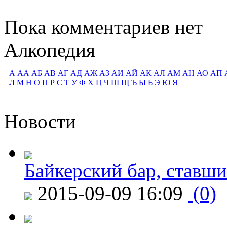
Пока комментариев нет
Алкопедия
А
АА
АБ
АВ
АГ
АД
АЖ
АЗ
АИ
АЙ
АК
АЛ
АМ
АН
АО
АП
Л
М
Н
О
П
Р
С
Т
У
Ф
Х
Ц
Ч
Ш
Щ
Ъ
Ы
Ь
Э
Ю
Я
Новости
Байкерский бар, ставши
2015-09-09 16:09
(0)