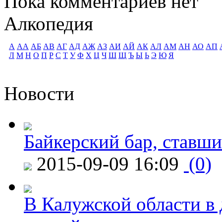
Пока комментариев нет
Алкопедия
А
АА
АБ
АВ
АГ
АД
АЖ
АЗ
АИ
АЙ
АК
АЛ
АМ
АН
АО
АП
Л
М
Н
О
П
Р
С
Т
У
Ф
Х
Ц
Ч
Ш
Щ
Ъ
Ы
Ь
Э
Ю
Я
Новости
Байкерский бар, ставши
2015-09-09 16:09
(0)
В Калужской области в 