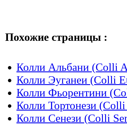
Похожие страницы :
Колли Альбани (Colli A
Колли Эуганеи (Colli E
Колли Фьорентини (Coll
Колли Тортонези (Colli 
Колли Сенези (Colli Sen