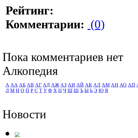
Рейтинг:
Комментарии:
(0)
Пока комментариев нет
Алкопедия
А
АА
АБ
АВ
АГ
АД
АЖ
АЗ
АИ
АЙ
АК
АЛ
АМ
АН
АО
АП
Л
М
Н
О
П
Р
С
Т
У
Ф
Х
Ц
Ч
Ш
Щ
Ъ
Ы
Ь
Э
Ю
Я
Новости