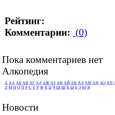
Рейтинг:
Комментарии:
(0)
Пока комментариев нет
Алкопедия
А
АА
АБ
АВ
АГ
АД
АЖ
АЗ
АИ
АЙ
АК
АЛ
АМ
АН
АО
АП
Л
М
Н
О
П
Р
С
Т
У
Ф
Х
Ц
Ч
Ш
Щ
Ъ
Ы
Ь
Э
Ю
Я
Новости