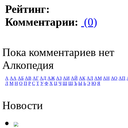
Рейтинг:
Комментарии:
(0)
Пока комментариев нет
Алкопедия
А
АА
АБ
АВ
АГ
АД
АЖ
АЗ
АИ
АЙ
АК
АЛ
АМ
АН
АО
АП
Л
М
Н
О
П
Р
С
Т
У
Ф
Х
Ц
Ч
Ш
Щ
Ъ
Ы
Ь
Э
Ю
Я
Новости